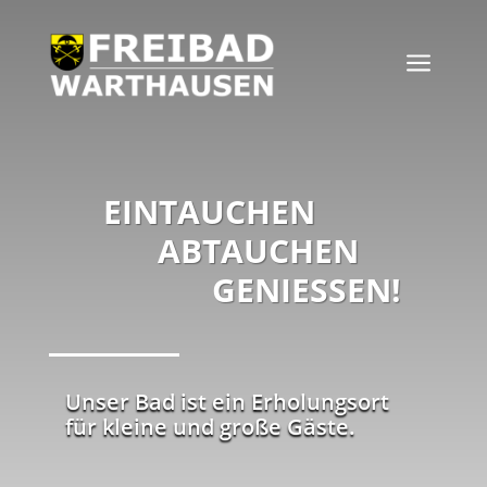
a
EINTAUCHEN
ABTAUCHEN
GENIESSEN!
Unser Bad ist ein Erholungsort
für kleine und große Gäste.