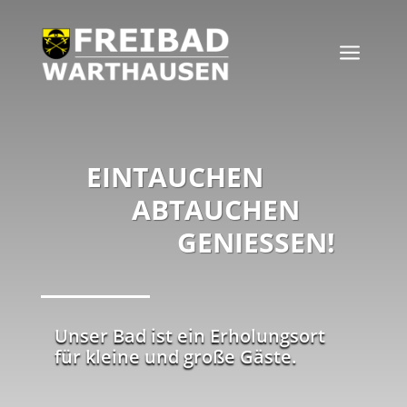
a
EINTAUCHEN
ABTAUCHEN
GENIESSEN!
Unser Bad ist ein Erholungsort
für kleine und große Gäste.