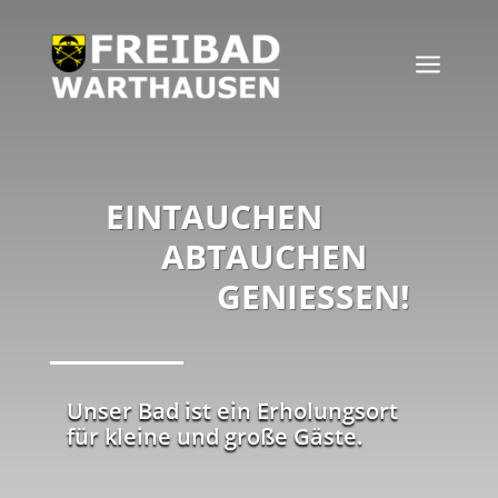
a
EINTAUCHEN
ABTAUCHEN
GENIESSEN!
Unser Bad ist ein Erholungsort
für kleine und große Gäste.